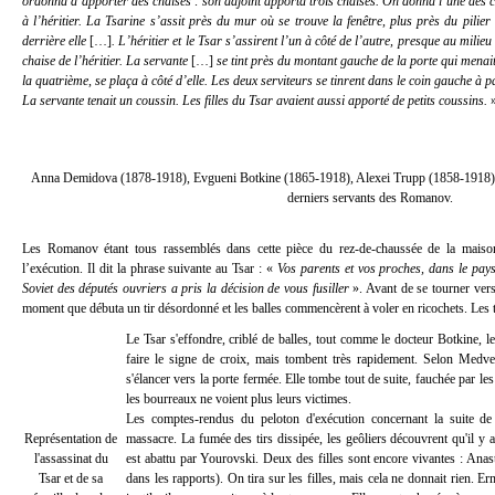
ordonna d’apporter des chaises : son adjoint apporta trois chaises. On donna l’une des ch
à l’héritier. La Tsarine s’assit près du mur où se trouve la fenêtre, plus près du pilier 
derrière elle
[…]
. L’héritier et le Tsar s’assirent l’un à côté de l’autre, presque au milie
chaise de l’héritier. La servante
[…]
se tint près du montant gauche de la porte qui menait
la quatrième, se plaça à côté d’elle. Les deux serviteurs se tinrent dans le coin gauche à 
La servante tenait un coussin. Les filles du Tsar avaient aussi apporté de petits coussins.
»
Anna Demidova (1878-1918), Evgueni Botkine (1865-1918), Alexei Trupp (1858-1918) e
derniers servants des Romanov.
Les Romanov étant tous rassemblés dans cette pièce du rez-de-chaussée de la maison
l’exécution. Il dit la phrase suivante au Tsar : «
Vos parents et vos proches, dans le pays
Soviet des députés ouvriers a pris la décision de vous fusiller
». Avant de se tourner ver
moment que débuta un tir désordonné et les balles commencèrent à voler en ricochets. Les ti
Le Tsar s'effondre, criblé de balles, tout comme le docteur Botkine, le 
faire le signe de croix, mais tombent très rapidement. Selon Medved
s'élancer vers la porte fermée. Elle tombe tout de suite, fauchée par 
les bourreaux ne voient plus leurs victimes.
Les comptes-rendus du peloton d'exécution concernant la suite de
Représentation de
massacre. La fumée des tirs dissipée, les geôliers découvrent qu'il y a
l'assassinat du
est abattu par Yourovski. Deux des filles sont encore vivantes : Anas
Tsar et de sa
dans les rapports). On tira sur les filles, mais cela ne donnait rien. Er