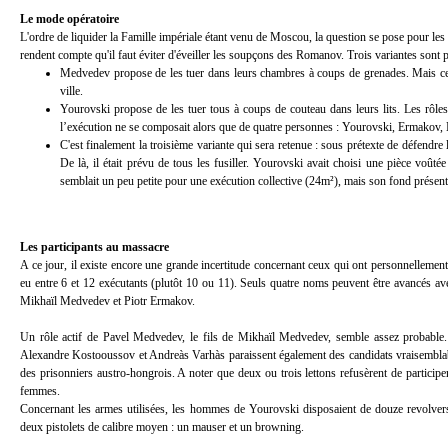
Le mode opératoire
L'ordre de liquider la Famille impériale étant venu de Moscou, la question se pose pour les 
rendent compte qu'il faut éviter d'éveiller les soupçons des Romanov. Trois variantes sont 
Medvedev propose de les tuer dans leurs chambres à coups de grenades. Mais cela
ville.
Yourovski propose de les tuer tous à coups de couteau dans leurs lits. Les rôle
l’exécution ne se composait alors que de quatre personnes : Yourovski, Ermakov,
C'est finalement la troisième variante qui sera retenue : sous prétexte de défendre
De là, il était prévu de tous les fusiller. Yourovski avait choisi une pièce voût
semblait un peu petite pour une exécution collective (24m²), mais son fond présentai
Les participants au massacre
A ce jour, il existe encore une grande incertitude concernant ceux qui ont personnellement
eu entre 6 et 12 exécutants (plutôt 10 ou 11). Seuls quatre noms peuvent être avancés av
Mikhaïl Medvedev et Piotr Ermakov.
Un rôle actif de Pavel Medvedev, le fils de Mikhaïl Medvedev, semble assez probable.
Alexandre Kostooussov et Andreàs Varhàs paraissent également des candidats vraisemblables. 
des prisonniers austro-hongrois. A noter que deux ou trois lettons refusèrent de participer
femmes.
Concernant les armes utilisées, les hommes de Yourovski disposaient de
douze revolvers
deux pistolets de calibre moyen : un mauser et un browning.