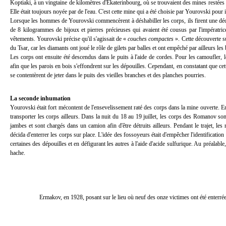
Koptiaki, à un vingtaine de kilomètres d'Ekaterinbourg, où se trouvaient des mines restées 
Elle était toujours noyée par de l'eau. C'est cette mine qui a été choisie par Yourovski po
Lorsque les hommes de Yourovski commencèrent à déshabiller les corps, ils firent une déco
de 8 kilogrammes de bijoux et pierres précieuses qui avaient été cousus par l'impératric
vêtements. Yourovski précise qu'il s'agissait de «
couches compactes
». Cette découverte s
du Tsar, car les diamants ont joué le rôle de gilets par balles et ont empêché par ailleurs les
Les corps ont ensuite été descendus dans le puits à l'aide de cordes. Pour les camoufler
afin que les parois en bois s'effondrent sur les dépouilles. Cependant, en constatant que cette
se contentèrent de jeter dans le puits des vieilles branches et des planches pourries.
La seconde inhumation
Yourovski était fort mécontent de l'ensevelissement raté des corps dans la mine ouverte.
transporter les corps ailleurs. Dans la nuit du 18 au 19 juillet, les corps des Romanov son
jambes et sont chargés dans un camion afin d'être détruits ailleurs. Pendant le trajet, 
décida d'enterrer les corps sur place. L'idée des fossoyeurs était d'empêcher l'identificatio
certaines des dépouilles et en défigurant les autres à l'aide d'acide sulfurique. Au préalabl
hache.
Ermakov, en 1928, posant sur le lieu où neuf des onze victimes ont été enterrée