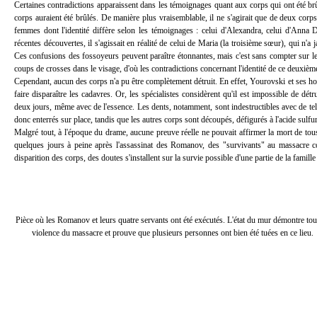
Certaines contradictions apparaissent dans les témoignages quant aux corps qui ont été brûl
corps auraient été brûlés. De manière plus vraisemblable, il ne s'agirait que de deux corps
femmes dont l'identité diffère selon les témoignages : celui d'Alexandra, celui d'Anna 
récentes découvertes, il s'agissait en réalité de celui de Maria (la troisième sœur), qui n'a
Ces confusions des fossoyeurs peuvent paraître étonnantes, mais c'est sans compter sur le 
coups de crosses dans le visage, d'où les contradictions concernant l'identité de ce deuxièm
Cependant, aucun des corps n'a pu être complètement détruit. En effet, Yourovski et ses 
faire disparaître les cadavres. Or, les spécialistes considèrent qu'il est impossible de détr
deux jours, même avec de l'essence. Les dents, notamment, sont indestructibles avec de tel
donc enterrés sur place, tandis que les autres corps sont découpés, défigurés à l'acide sulf
Malgré tout, à l'époque du drame, aucune preuve réelle ne pouvait affirmer la mort de tou
quelques jours à peine après l'assassinat des Romanov, des "survivants" au massacre co
disparition des corps, des doutes s'installent sur la survie possible d'une partie de la famil
Pièce où les Romanov et leurs quatre servants ont été exécutés. L'état du mur démontre tout
violence du massacre et prouve que plusieurs personnes ont bien été tuées en ce lieu.