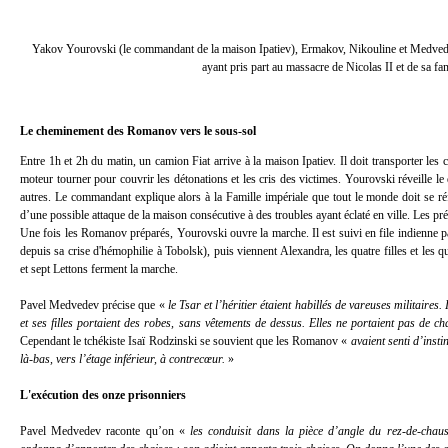
Yakov Yourovski (le commandant de la maison Ipatiev), Ermakov, Nikouline et Medvede
ayant pris part au massacre de Nicolas II et de sa fam
Le cheminement des Romanov vers le sous-sol
Entre 1h et 2h du matin, un camion Fiat arrive à la maison Ipatiev. Il doit transporter les
moteur tourner pour couvrir les détonations et les cris des victimes. Yourovski réveille le 
autres. Le commandant explique alors à la Famille impériale que tout le monde doit se réf
d’une possible attaque de la maison consécutive à des troubles ayant éclaté en ville. Les pr
Une fois les Romanov préparés, Yourovski ouvre la marche. Il est suivi en file indienne pa
depuis sa crise d'hémophilie à Tobolsk), puis viennent Alexandra, les quatre filles et le
et sept Lettons ferment la marche.
Pavel Medvedev précise que «
le Tsar et l’héritier étaient habillés de vareuses militaires.
et ses filles portaient des robes, sans vêtements de dessus. Elles ne portaient pas de c
Cependant le tchékiste Isaï Rodzinski se souvient que les Romanov «
avaient senti d’insti
là-bas, vers l’étage inférieur, à contrecœur.
»
L'exécution des onze prisonniers
Pavel Medvedev raconte qu’on «
les conduisit dans la pièce d’angle du rez-de-chaus