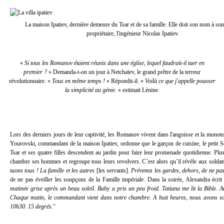
La maison Ipatiev, dernière demeure du Tsar et de sa famille. Elle doit son nom à son
propriétaire, l'ingénieur Nicolas Ipatiev.
«
Si tous les Romanov étaient réunis dans une église, lequel faudrait-il tuer en
premier ?
» Demanda-t-on un jour à Netchaïev, le grand prêtre de la terreur
révolutionnaire. «
Tous en même temps !
» Répondit-il. «
Voilà ce que j'appelle pousser
la simplicité au génie.
» estimait Lénine.
Lors des derniers jours de leur captivité, les Romanov vivent dans l'angoisse et la monotoni
Yourovski, commandant de la maison Ipatiev, ordonne que le garçon de cuisine, le petit Sed
Tsar et ses quatre filles descendent au jardin pour faire leur promenade quotidienne. Plu
chambre ses hommes et regroupe tous leurs revolvers. C’est alors qu’il révèle aux soldat
tuons tous ! La famille et les autres
[les servants].
Prévenez les gardes, dehors, de ne pas 
de ne pas éveiller les soupçons de la Famille impériale. Dans la soirée, Alexandra écri
matinée grise après un beau soleil. Baby a pris un peu froid. Tatiana me lit la Bible. A
Chaque matin, le commandant vient dans notre chambre. A huit heures, nous avons soup
10h30. 15 degrés.
"