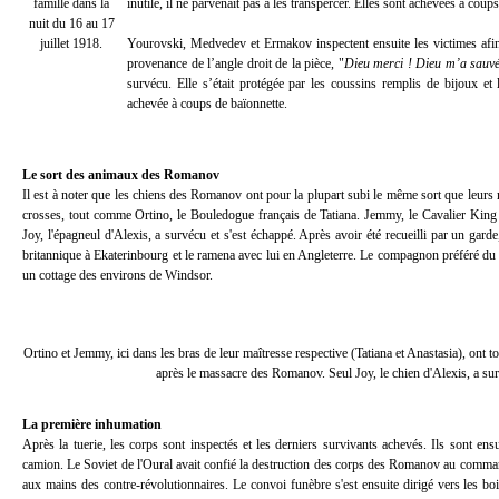
famille dans la
inutile, il ne parvenait pas à les transpercer. Elles sont achevées à coup
nuit du 16 au 17
juillet 1918.
Yourovski, Medvedev et Ermakov inspectent ensuite les victimes afin d
provenance de l’angle droit de la pièce, "
Dieu merci ! Dieu m’a sauv
survécu. Elle s’était protégée par les coussins remplis de bijoux et 
achevée à coups de baïonnette.
Le sort des animaux des Romanov
Il est à noter que les chiens des Romanov ont pour la plupart subi le même sort que leurs 
crosses, tout comme Ortino, le Bouledogue français de Tatiana. Jemmy, le Cavalier King C
Joy, l'épagneul d'Alexis, a survécu et s'est échappé. Après avoir été recueilli par un garde,
britannique à Ekaterinbourg et le ramena avec lui en Angleterre. Le compagnon préféré du 
un cottage des environs de Windsor.
Ortino et Jemmy, ici dans les bras de leur maîtresse respective (Tatiana et Anastasia), ont t
après le massacre des Romanov. Seul Joy, le chien d'Alexis, a su
La première inhumation
Après la tuerie, les corps sont inspectés et les derniers survivants achevés. Ils sont e
camion. Le Soviet de l'Oural avait confié la destruction des corps des Romanov au comman
aux mains des contre-révolutionnaires. Le convoi funèbre s'est ensuite dirigé vers les bo