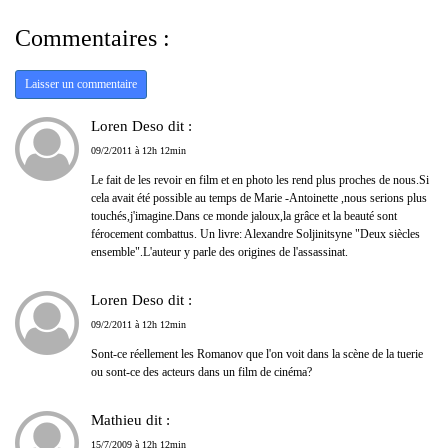
Commentaires :
Laisser un commentaire
Loren Deso dit :
09/2/2011 à 12h 12min
Le fait de les revoir en film et en photo les rend plus proches de nous.Si
cela avait été possible au temps de Marie -Antoinette ,nous serions plus
touchés,j'imagine.Dans ce monde jaloux,la grâce et la beauté sont
férocement combattus. Un livre: Alexandre Soljinitsyne "Deux siècles
ensemble".L'auteur y parle des origines de l'assassinat.
Loren Deso dit :
09/2/2011 à 12h 12min
Sont-ce réellement les Romanov que l'on voit dans la scène de la tuerie
ou sont-ce des acteurs dans un film de cinéma?
Mathieu dit :
15/7/2009 à 12h 12min