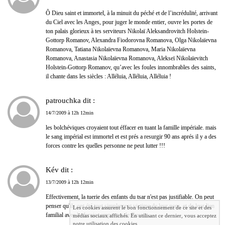
Ô Dieu saint et immortel, à la minuit du péché et de l’incrédulité, arrivant
du Ciel avec les Anges, pour juger le monde entier, ouvre les portes de
ton palais glorieux à tes serviteurs Nikolaï Aleksandrovitch Holstein-
Gottorp Romanov, Alexandra Fiodorovna Romanova, Olga Nikolaïevna
Romanova, Tatiana Nikolaïevna Romanova, Maria Nikolaïevna
Romanova, Anastasia Nikolaïevna Romanova, Alekseï Nikolaïevitch
Holstein-Gottorp Romanov, qu’avec les foules innombrables des saints,
il chante dans les siècles : Alléluia, Alléluia, Alléluia !
patrouchka dit :
14/7/2009 à 12h 12min
les bolchéviques croyaient tout éffacer en tuant la famille impériale. mais
le sang impérial est immortel et est prés a resurgir 90 ans aprés il y a des
forces contre les quelles personne ne peut lutter !!!
Kév dit :
13/7/2009 à 12h 12min
Effectivement, la tuerie des enfants du tsar n'est pas justifiable. On peut
penser qu'ils ont été tout simplement victime de leur nom, et de leur lien
Les cookies assurent le bon fonctionnement de ce site et des
familial avec le dernier empereur de Russie.
médias sociaux affichés. En utilisant ce dernier, vous acceptez
notre utilisation des cookies.