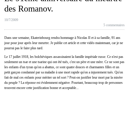
des Romanov.
10/7/2009
5 commentaires
Dans une semaine, Ekaterinbourg rendra hommage à Nicolas II et à sa famille, 91 ans
jour pour jour après leur meurtre. Je publie cet article et cette vidéo maintenant, car je ne
pourrai pas le faire plus tard.
Le 17 juillet 1918, les bolchéviques assassinaient la famille impériale russe. Ce n'est pas
seulement un tsar et une tsarine qui ont été tués, c'est un père et une mère. Ce ne sont pas
les enfants d'un tyran qu'on a abattus, ce sont quatre douces et charmantes filles et un
petit garçon condamné par sa maladie à une mort rapide qu'on a injustement tués. Qu'on
fait de mal ces enfants pour mériter un tel sort ? Peut-on justifier leur mort par la misère
du peuple ? La réponse est évidemment négative. Pourtant, beaucoup trop de personnes
trouvent encore cette justification bonne et acceptable...