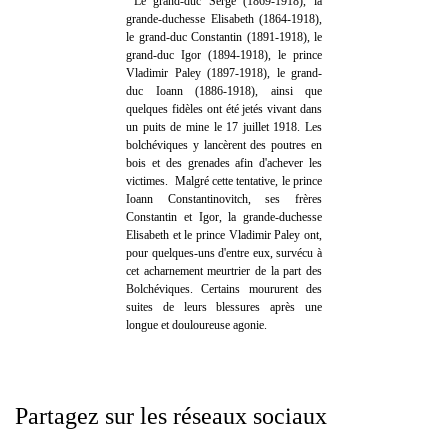
Le grand-duc Serge (1869-1918), la
grande-duchesse Elisabeth (1864-1918),
le grand-duc Constantin (1891-1918), le
grand-duc Igor (1894-1918), le prince
Vladimir Paley (1897-1918), le grand-
duc Ioann (1886-1918), ainsi que
quelques fidèles ont été jetés vivant dans
un puits de mine le 17 juillet 1918. Les
bolchéviques y lancèrent des poutres en
bois et des grenades afin d'achever les
victimes. Malgré cette tentative, le prince
Ioann Constantinovitch, ses frères
Constantin et Igor, la grande-duchesse
Elisabeth et le prince Vladimir Paley ont,
pour quelques-uns d'entre eux, survécu à
cet acharnement meurtrier de la part des
Bolchéviques. Certains moururent des
suites de leurs blessures après une
longue et douloureuse agonie.
Partagez sur les réseaux sociaux